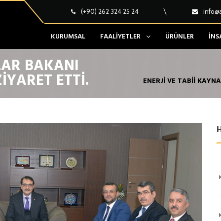
(+90) 262 324 25 24
info@
KURUMSAL
FAALIYETLER
ÜRÜNLER
İNS
LAR BAKANI
IYARET ETTI.
ENERJI VE TABII KAYN