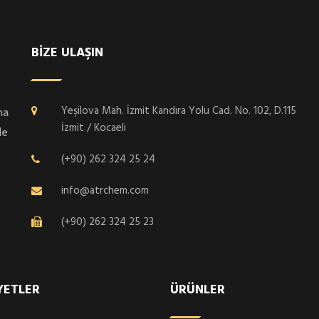
BİZE ULAŞIN
Yeşilova Mah. İzmit Kandıra Yolu Cad. No. 102, D.115
na
İzmit / Kocaeli
de
(+90) 262 324 25 24
info@atrchem.com
(+90) 262 324 25 23
YETLER
ÜRÜNLER