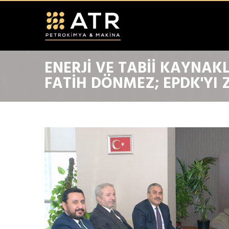
ENERJI VE TABII KAYNAK
FATIH DÖNMEZ; EPDK'YI Z