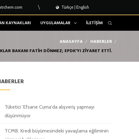
atrchem.com
Türkçe
|
English
AN KAYNAKLARI
UYGULAMALAR
İLETİŞİM
ANASAYFA
HABERLER
AKLAR BAKANI FATIH DÖNMEZ; EPDK'YI ZIYARET ETTI.
HABERLER
Tüketici 'Efsane Cuma'da alışveriş yapmayı
düşünmüyor
TCMB: Kredi büyümesindeki yavaşlama eğiliminin