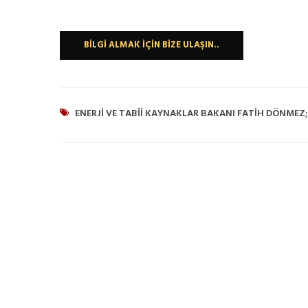
BILGI ALMAK İÇIN BIZE ULAŞIN..
ENERJI VE TABII KAYNAKLAR BAKANI FATIH DÖNMEZ; 